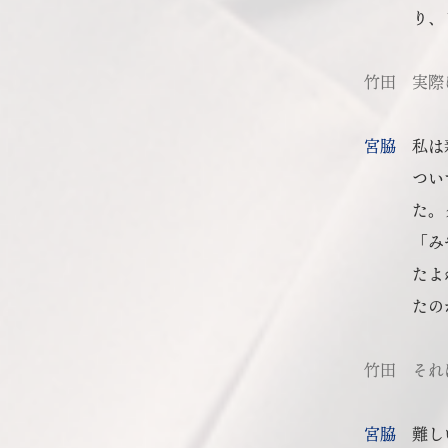
り、
竹田
実際
宮脇
私は
つい
た。
「み
たよ
たの
竹田
それ
宮脇
難し