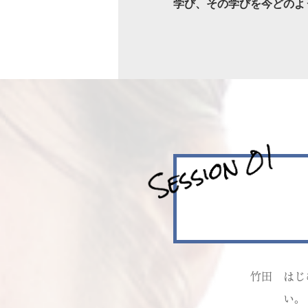
学び、その学びを今どのよ
竹田
はじ
い。