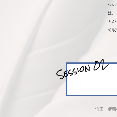
つい
は、
とが
て改
竹田
講義