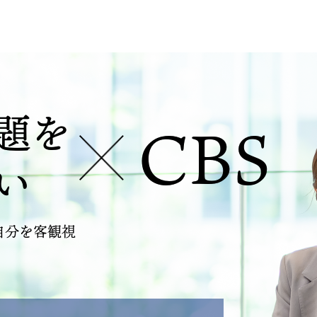
題を
CBS
い
自分を客観視