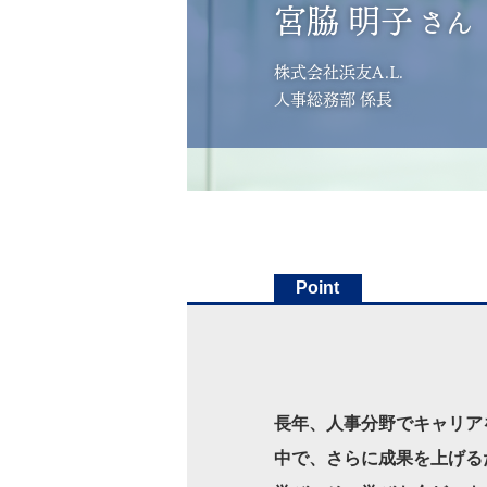
宮脇 明子
さん
株式会社浜友A.L.
人事総務部 係長
Point
長年、人事分野でキャリア
中で、さらに成果を上げる