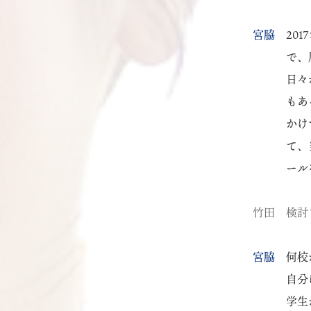
宮脇
20
で、
日々
もあ
かけ
て、
ール
竹田
検討
宮脇
何校
自分
学生