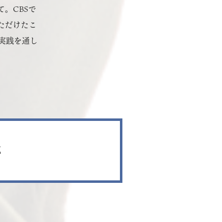
。CBSで
ただけたこ
実践を通し
感