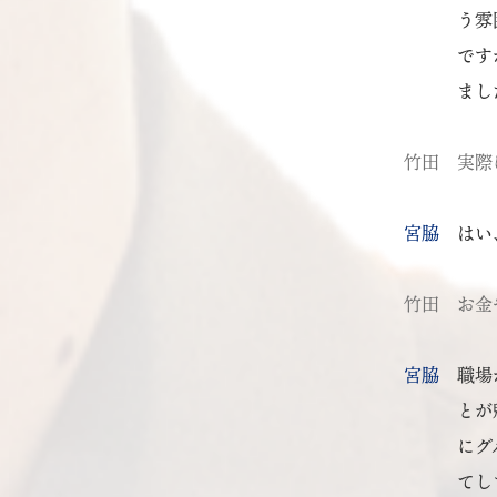
う雰
です
まし
竹田
実際
宮脇
はい
竹田
お金
宮脇
職場
とが
にグ
てし